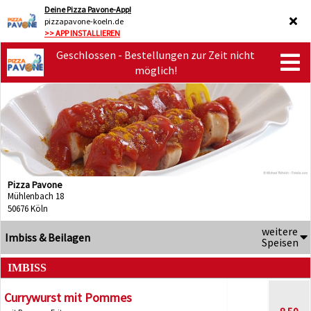
Deine Pizza Pavone-App!
pizzapavone-koeln.de
>> APP INSTALLIEREN
Geschlossen - Bestellungen zur Zeit nicht
möglich!
Pizza Pavone
Mühlenbach 18
50676 Köln
weitere
Imbiss & Beilagen
Speisen
IMBISS
Currywurst mit Pommes