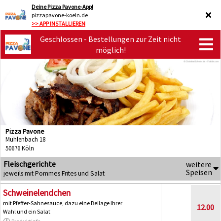
Deine Pizza Pavone-App!
pizzapavone-koeln.de
>> APP INSTALLIEREN
Geschlossen - Bestellungen zur Zeit nicht
möglich!
Pizza Pavone
Mühlenbach 18
50676 Köln
Fleischgerichte
weitere
Speisen
jeweils mit Pommes Frites und Salat
Schweinelendchen
mit Pfeffer-Sahnesauce, dazu eine Beilage Ihrer
12.00
Wahl und ein Salat